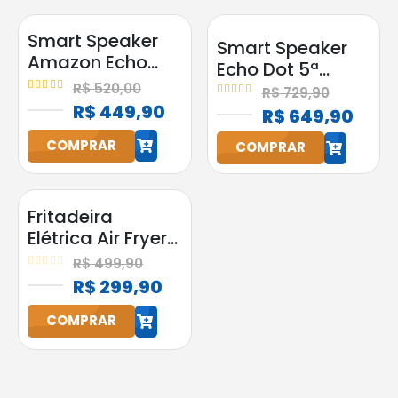
h
h
Smart Speaker
Smart Speaker
Amazon Echo
Echo Dot 5ª
Pop Alexa
Geração
R$
520,00
R$
729,90
Original Preta
5.00
out of 5
5.00
out of 5
R$
449,90
Amazon com
R$
649,90
Bluetooth
Alexa Preta
COMPRAR
COMPRAR
h
h
Fritadeira
Elétrica Air Fryer
Start Fry 3,5L
R$
499,90
1400W Elgin
0
out of 5
R$
299,90
Preta
COMPRAR
h