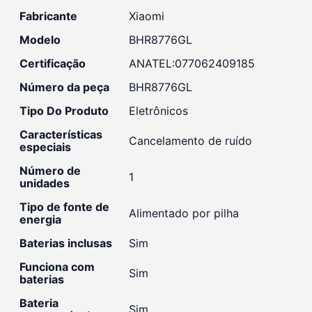
Fabricante
‎Xiaomi
Modelo
‎BHR8776GL
Certificação
‎ANATEL:077062409185
Número da peça
‎BHR8776GL
Tipo Do Produto
‎Eletrônicos
Características
‎Cancelamento de ruído
especiais
Número de
‎1
unidades
Tipo de fonte de
‎Alimentado por pilha
energia
Baterias inclusas
‎Sim
Funciona com
‎Sim
baterias
Bateria
‎Sim