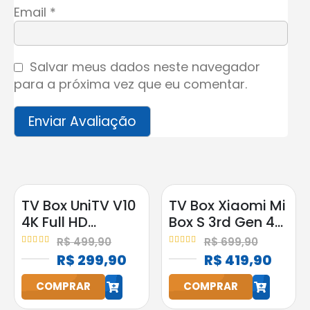
Email
*
Salvar meus dados neste navegador
para a próxima vez que eu comentar.
TV Box UniTV V10
TV Box Xiaomi Mi
4K Full HD
Box S 3rd Gen 4K
Android
2GB RAM 32GB
R$
499,90
R$
699,90
Google
4.95
out of 5
5.00
out of 5
R$
299,90
R$
419,90
Assistente
COMPRAR
COMPRAR