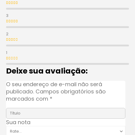
Avaliação
4
de 5
3
Avaliação
3
de 5
2
Avaliação
2
de 5
1
Avaliação
1
de 5
Deixe sua avaliação:
O seu endereço de e-mail não será
publicado.
Campos obrigatórios são
marcados com
*
Sua nota