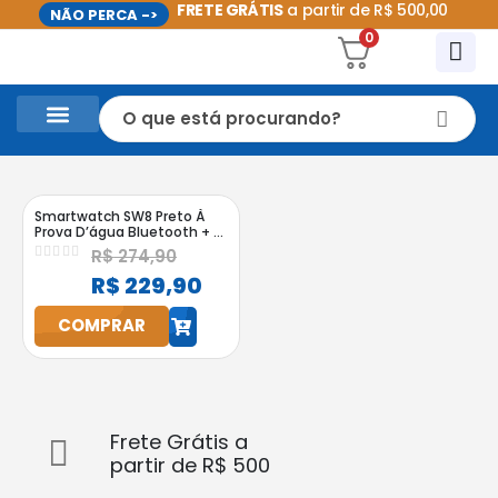
FRETE GRÁTIS
a partir de R$ 500,00
NÃO PERCA ->
0
CASA E UTILIDADES DOMÉSTICAS
PROMOÇÕES DO MÊS
Smartwatch SW8 Preto À
Prova D’água Bluetooth + 2
Pulseiras
R$
274,90
0
out of 5
R$
229,90
COMPRAR
h
Frete Grátis a
partir de R$ 500