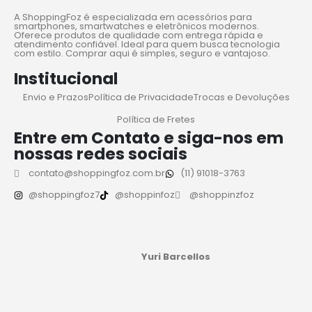
A ShoppingFoz é especializada em acessórios para
smartphones, smartwatches e eletrônicos modernos.
Oferece produtos de qualidade com entrega rápida e
atendimento confiável. Ideal para quem busca tecnologia
com estilo. Comprar aqui é simples, seguro e vantajoso.
Institucional
Envio e Prazos
Política de Privacidade
Trocas e Devoluções
Política de Fretes
Entre em Contato e siga-nos em
nossas redes sociais
contato@shoppingfoz.com.br
(11) 91018-3763
@shoppingfoz7
@shoppinfoz
@shoppinzfoz
© ShoppingFoz 2025 Todos os Direitos Reservados
Criação
Yuri Barcellos