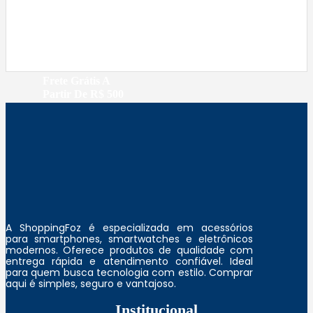
r
r
:
4
e
e
R
9
ç
ç
$
,
o
o
9
o
a
7
0
Frete Grátis A
r
t
Partir De R$ 500
2
.
i
u
9
g
a
,
i
l
9
n
é
0
a
:
.
l
R
e
$
r
A ShoppingFoz é especializada em acessórios
para smartphones, smartwatches e eletrônicos
a
2
modernos. Oferece produtos de qualidade com
:
9
entrega rápida e atendimento confiável. Ideal
para quem busca tecnologia com estilo. Comprar
R
9
aqui é simples, seguro e vantajoso.
$
,
Institucional