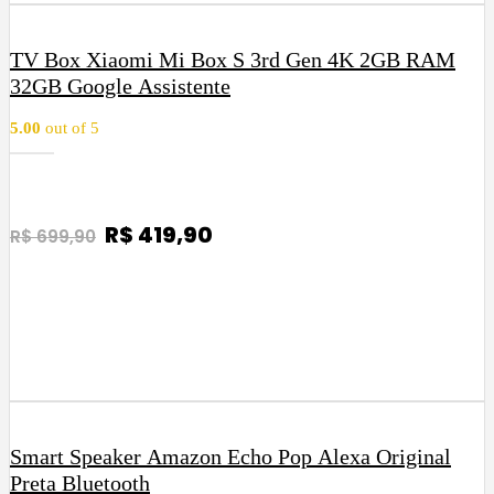
o
a
r
t
h
i
u
TV Box Xiaomi Mi Box S 3rd Gen 4K 2GB RAM
g
a
32GB Google Assistente
i
l
5.00
out of 5
n
é
a
:
l
R
e
$
O
R$
419,90
O
R$
699,90
r
p
p
COMPRAR
a
3
r
r
:
2
e
e
R
9
ç
ç
$
,
o
o
9
o
a
4
0
r
t
h
9
.
i
u
Smart Speaker Amazon Echo Pop Alexa Original
9
g
a
Preta Bluetooth