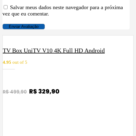
Salvar meus dados neste navegador para a próxima
vez que eu comentar.
h
TV Box UniTV V10 4K Full HD Android
4.95
out of 5
O
R$
329,90
O
R$
499,90
p
p
COMPRAR
r
r
e
e
ç
ç
o
o