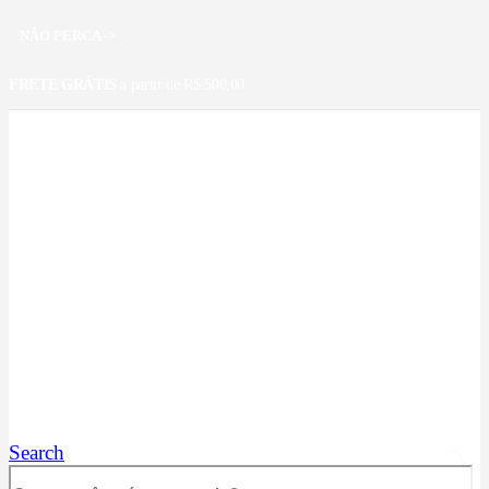
NÃO PERCA ->
FRETE GRÁTIS
a partir de R$ 500,00
Search