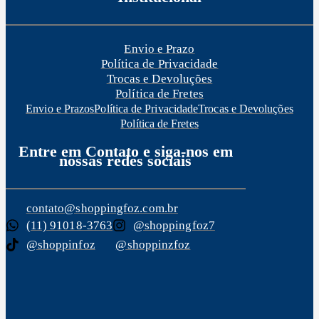
9
4
0
9
.
Envio e Prazo
9
Política de Privacidade
,
Trocas e Devoluções
9
Política de Fretes
0
Envio e Prazos
Política de Privacidade
Trocas e Devoluções
Política de Fretes
.
Entre em Contato e siga-nos em
nossas redes sociais
contato@shoppingfoz.com.br
(11) 91018-3763
@shoppingfoz7
@shoppinfoz
@shoppinzfoz