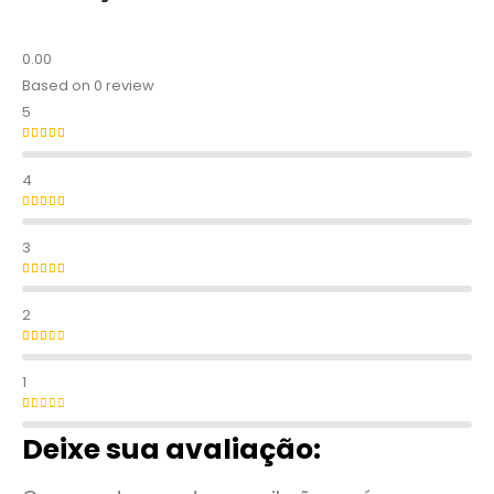
0.00
Based on 0 review
5
Avaliação
5
de 5
4
Avaliação
4
de 5
3
Avaliação
3
de 5
2
Avaliação
2
de 5
1
Avaliação
1
de 5
Deixe sua avaliação: