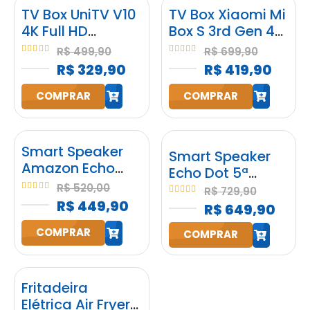
TV Box UniTV V10
TV Box Xiaomi Mi
4K Full HD
Box S 3rd Gen 4K
Android
2GB RAM 32GB
R$
499,90
R$
699,90
Google
4.95
out of 5
5.00
out of 5
R$
329,90
R$
419,90
Assistente
COMPRAR
COMPRAR
h
h
Smart Speaker
Smart Speaker
Amazon Echo
Echo Dot 5ª
Pop Alexa
Geração
R$
520,00
R$
729,90
Original Preta
5.00
out of 5
5.00
out of 5
R$
449,90
Amazon com
R$
649,90
Bluetooth
Alexa Preta
COMPRAR
COMPRAR
h
h
Fritadeira
Elétrica Air Fryer