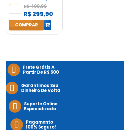
Start Fry 3,5L
R$
499,90
1400W Elgin
0
out of 5
R$
299,90
Preta
COMPRAR
h
Frete Grátis A
Partir De R$ 500
Garantimos Seu
Dinheiro De Volta
Suporte Online
Especializado
Pagamento
100% Seguro!