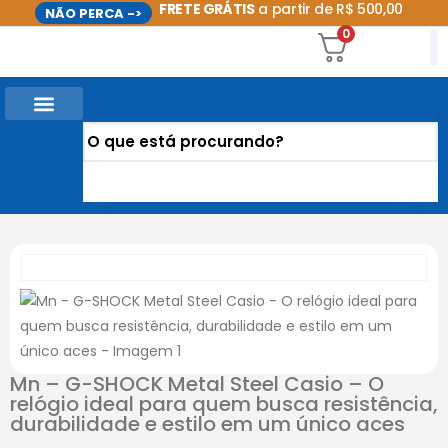
FRETE GRÁTIS
a partir de R$ 500,00
NÃO PERCA ->
0
Search
CASA E UTILIDADES DOMÉSTICAS
PROMOÇÕES DO MÊS
Mn – G-SHOCK Metal Steel Casio – O
relógio ideal para quem busca resistência,
durabilidade e estilo em um único aces