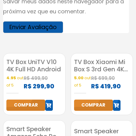
Salvar meus dados neste navegador para a
próxima vez que eu comentar.
TV Box UniTV V10
TV Box Xiaomi Mi
4K Full HD Android
Box S 3rd Gen 4K
2GB RAM 32GB
4.95
out
R$
499,90
5.00
out
R$
699,90
Google Assistente
R$
299,90
R$
419,90
of 5
of 5
COMPRAR
COMPRAR
h
h
Smart Speaker
Smart Speaker