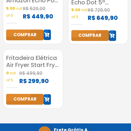
Amazon Echo Pop
Echo Dot 5ª
Alexa Original
Geração Amazon
5.00
out
R$
520,00
5.00
out
R$
729,90
Preta Bluetooth
com Alexa Preta
R$
449,90
of 5
R$
649,90
of 5
COMPRAR
COMPRAR
h
h
Fritadeira Elétrica
Air Fryer Start Fry
3,5L 1400W Elgin
0
out
R$
499,90
Preta
R$
299,90
of 5
COMPRAR
h
Frete Grátis A