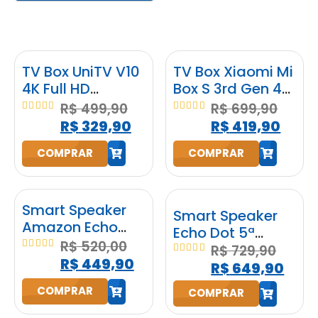
TV Box UniTV V10
TV Box Xiaomi Mi
4K Full HD
Box S 3rd Gen 4K
Android
2GB RAM 32GB
R$
499,90
R$
699,90
Google
4.95
out of 5
5.00
out of 5
R$
329,90
R$
419,90
Assistente
COMPRAR
COMPRAR
h
h
Smart Speaker
Smart Speaker
Amazon Echo
Echo Dot 5ª
Pop Alexa
R$
520,00
Geração
R$
729,90
Original Preta
5.00
out of 5
R$
449,90
5.00
out of 5
Amazon com
R$
649,90
Bluetooth
Alexa Preta
COMPRAR
COMPRAR