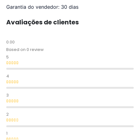
Garantia do vendedor: 30 dias
Avaliações de clientes
0.00
Based on 0 review
5
Avaliação
5
de 5
4
Avaliação
4
de 5
3
Avaliação
3
de 5
2
Avaliação
2
de 5
1