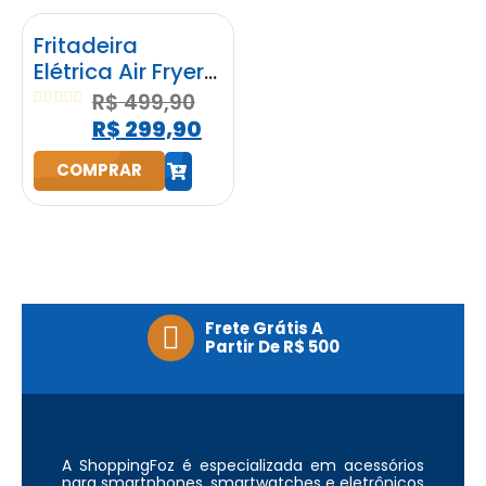
h
h
Fritadeira
Elétrica Air Fryer
Start Fry 3,5L
R$
499,90
1400W Elgin
0
out of 5
R$
299,90
Preta
COMPRAR
h
Frete Grátis A
Partir De R$ 500
A ShoppingFoz é especializada em acessórios
para smartphones, smartwatches e eletrônicos