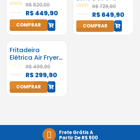
Pop Alexa
Geração
R$
520,00
R$
729,90
Original Preta
5.00
out of 5
5.00
out of 5
R$
449,90
Amazon com
R$
649,90
Bluetooth
Alexa Preta
COMPRAR
COMPRAR
h
h
Fritadeira
Elétrica Air Fryer
Start Fry 3,5L
R$
499,90
1400W Elgin
0
out of 5
R$
299,90
Preta
COMPRAR
h
Frete Grátis A
Partir De R$ 500