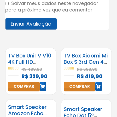
Salvar meus dados neste navegador
para a próxima vez que eu comentar.
TV Box UniTV V10
TV Box Xiaomi Mi
4K Full HD
Box S 3rd Gen 4K
Android
2GB RAM 32GB
R$
499,90
R$
699,90
Google
4.95
out of 5
5.00
out of 5
R$
329,90
R$
419,90
Assistente
COMPRAR
COMPRAR
h
h
Smart Speaker
Smart Speaker
Amazon Echo
Echo Dot 5ª