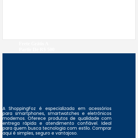
p
p
COMPRAR
a
6
r
r
:
4
e
e
R
9
ç
ç
$
,
o
o
9
o
a
7
0
Frete Grátis A
r
t
Partir De R$ 500
2
.
i
u
9
g
a
,
i
l
9
n
é
0
a
:
.
l
R
e
$
r
A ShoppingFoz é especializada em acessórios
para smartphones, smartwatches e eletrônicos
a
2
modernos. Oferece produtos de qualidade com
:
9
entrega rápida e atendimento confiável. Ideal
para quem busca tecnologia com estilo. Comprar
R
9
aqui é simples, seguro e vantajoso.