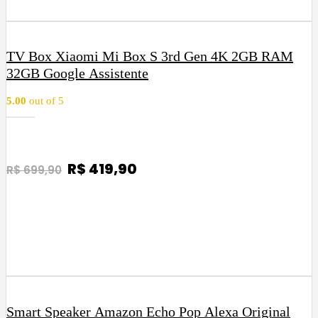
o
o
o
a
r
t
h
i
u
TV Box Xiaomi Mi Box S 3rd Gen 4K 2GB RAM
g
a
32GB Google Assistente
i
l
5.00
out of 5
n
é
a
:
l
R
e
$
O
R$
419,90
O
R$
699,90
r
p
p
COMPRAR
a
3
r
r
:
2
e
e
R
9
ç
ç
$
,
o
o
9
o
a
4
0
r
t
h
9
.
i
u
Smart Speaker Amazon Echo Pop Alexa Original