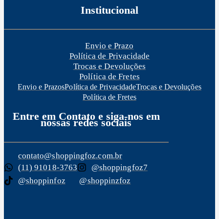
$
,
Institucional
9
4
0
9
.
Envio e Prazo
9
Política de Privacidade
,
Trocas e Devoluções
9
Política de Fretes
0
Envio e Prazos
Política de Privacidade
Trocas e Devoluções
Política de Fretes
.
Entre em Contato e siga-nos em
nossas redes sociais
contato@shoppingfoz.com.br
(11) 91018-3763
@shoppingfoz7
@shoppinfoz
@shoppinzfoz