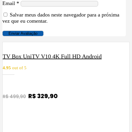
Email
*
Salvar meus dados neste navegador para a próxima
vez que eu comentar.
h
TV Box UniTV V10 4K Full HD Android
4.95
out of 5
O
R$
329,90
O
R$
499,90
p
p
COMPRAR
r
r
e
e
ç
ç