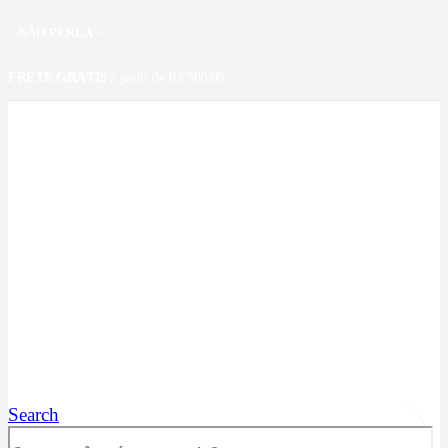
NÃO PERCA ->
FRETE GRÁTIS
a partir de R$ 500,00
Search