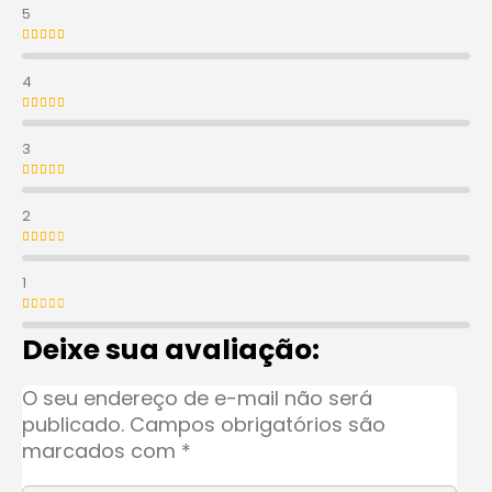
5
Avaliação
5
de 5
4
Avaliação
4
de 5
3
Avaliação
3
de 5
2
Avaliação
2
de 5
1
Avaliação
1
de 5
Deixe sua avaliação:
O seu endereço de e-mail não será
publicado.
Campos obrigatórios são
marcados com
*