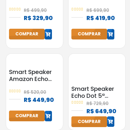
Android
2GB RAM 32GB
Google
R$
499,90
R$
699,90
4.95
out of 5
5.00
out of 5
Assistente
R$
329,90
R$
419,90
h
h
COMPRAR
COMPRAR
Smart Speaker
Amazon Echo
Pop Alexa
Smart Speaker
Original Preta
R$
520,00
Echo Dot 5ª
5.00
out of 5
Bluetooth
R$
449,90
Geração
R$
729,90
5.00
out of 5
Amazon com
h
R$
649,90
h
Alexa Preta
COMPRAR
COMPRAR