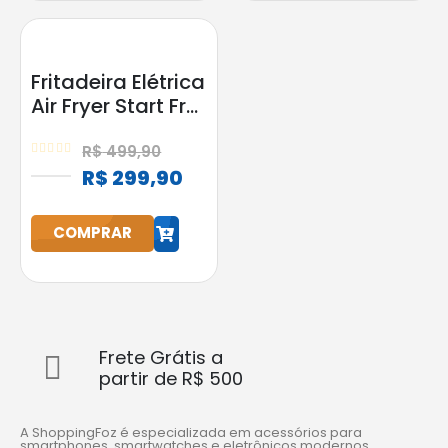
Fritadeira Elétrica
Air Fryer Start Fry
3,5L 1400W Elgin
Preta
R$
499,90
0
out of 5
R$
299,90
h
COMPRAR
Frete Grátis a
partir de R$ 500
A ShoppingFoz é especializada em acessórios para
smartphones, smartwatches e eletrônicos modernos.