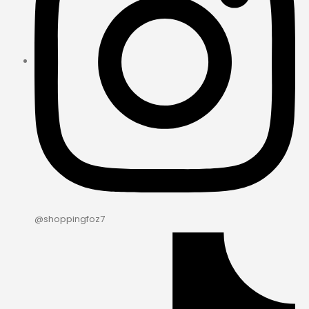
@shoppingfoz7