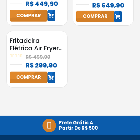
Original Preta
5.00
out of 5
R$
449,90
Amazon com
R$
649,90
Bluetooth
Alexa Preta
COMPRAR
COMPRAR
h
h
Fritadeira
Elétrica Air Fryer
Start Fry 3,5L
R$
499,90
1400W Elgin
0
out of 5
R$
299,90
Preta
COMPRAR
h
Frete Grátis A
Partir De R$ 500