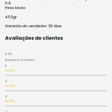
Fi 6
Peso bruto
43.5gr
Garantia do vendedor: 30 dias
Avaliações de clientes
0.00
Based on 0 review
5
Avaliação
5
de 5
4
Avaliação
4
de 5
3
Avaliação
3
de 5
2