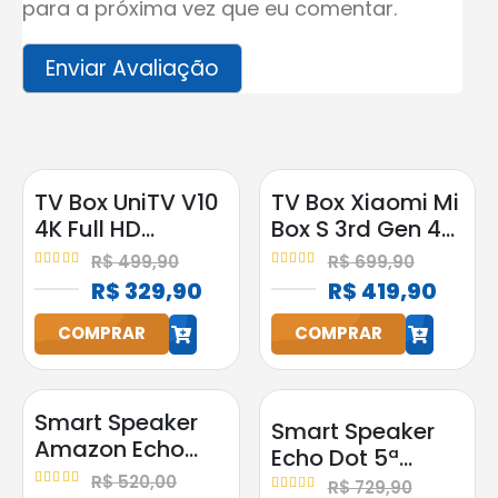
para a próxima vez que eu comentar.
TV Box UniTV V10
TV Box Xiaomi Mi
4K Full HD
Box S 3rd Gen 4K
Android
2GB RAM 32GB
R$
499,90
R$
699,90
Google
4.95
out of 5
5.00
out of 5
R$
329,90
R$
419,90
Assistente
COMPRAR
COMPRAR
h
h
Smart Speaker
Smart Speaker
Amazon Echo
Echo Dot 5ª
Pop Alexa
Geração
R$
520,00
R$
729,90
5.00
out of 5