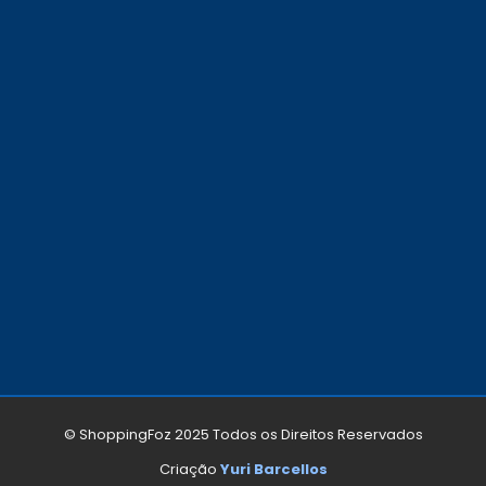
© ShoppingFoz 2025 Todos os Direitos Reservados
Bo
Criação
Yuri Barcellos