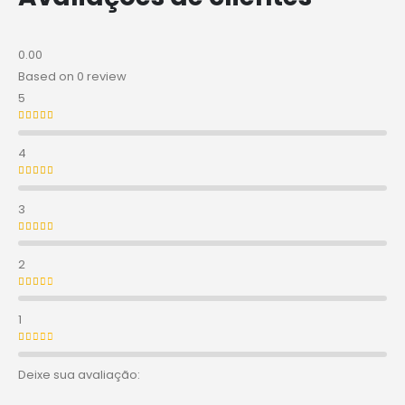
0.00
Based on 0 review
5
Avaliação
5
de 5
4
Avaliação
4
de 5
3
Avaliação
3
de 5
2
Avaliação
2
de 5
1
Avaliação
1
de 5
Deixe sua avaliação: