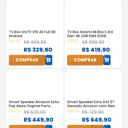
TV Box UniTV V10 4K Full HD
TV Box Xiaomi Mi Box S 3rd
Android
Gen 4K 2GB RAM 32GB
Google Assistente
R$
499,90
R$
699,90
4.95
out of 5
5.00
out of 5
R$
329,90
R$
419,90
h
h
COMPRAR
COMPRAR
Smart Speaker Amazon Echo
Smart Speaker Echo Dot 5ª
Pop Alexa Original Preta
Geração Amazon com Alexa
Bluetooth
Preta
R$
520,00
R$
729,90
5.00
out of 5
5.00
out of 5
R$
449,90
R$
649,90
h
h