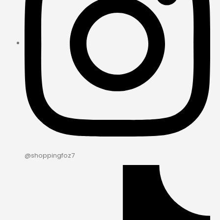
@shoppingfoz7