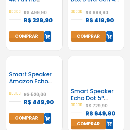
Android
2GB RAM 32GB
Google
R$
499,90
R$
699,90
4.95
out of 5
5.00
out of 5
Assistente
R$
329,90
R$
419,90
h
h
COMPRAR
COMPRAR
Smart Speaker
Amazon Echo
Pop Alexa
Smart Speaker
Original Preta
R$
520,00
Echo Dot 5ª
5.00
out of 5
Bluetooth
R$
449,90
Geração
R$
729,90
5.00
out of 5
Amazon com
h
R$
649,90
h
Alexa Preta
COMPRAR
COMPRAR