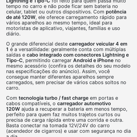
Lightning e Tipo-C
foi feito para quem passa muito
tempo no carro e não pode ficar sem bateria no
celular, tablet ou outros dispositivos. Com
potência
de até 120W
, ele oferece carregamento rápido para
vários aparelhos ao mesmo tempo, ideal para
motoristas de aplicativo, viajantes, famílias e uso
diário.
O grande diferencial deste
carregador veicular 4 em
1
é a versatilidade: geralmente conta com múltiplas
saídas e
cabo integrado com conectores Lightning e
Tipo-C
, permitindo carregar
Android e iPhone
no
mesmo acessório (confira os detalhes do seu modelo
nas especificações do anúncio). Assim, você
consegue manter diferentes aparelhos sempre
carregados, sem precisar de vários cabos soltos no
carro.
Com
tecnologia turbo / fast charge
em portas e
cabos compatíveis, o
carregador automotivo
120W
ajuda a recuperar a bateria em menos tempo,
perfeito para quem faz muitos trajetos curtos ou
precisa de carga rápida entre uma corrida e outra.
Basta conectar na tomada 12V/24V do carro
(acendedor de cigarros) e usar com segurança no dia
a dia.