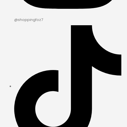
@shoppingfoz7