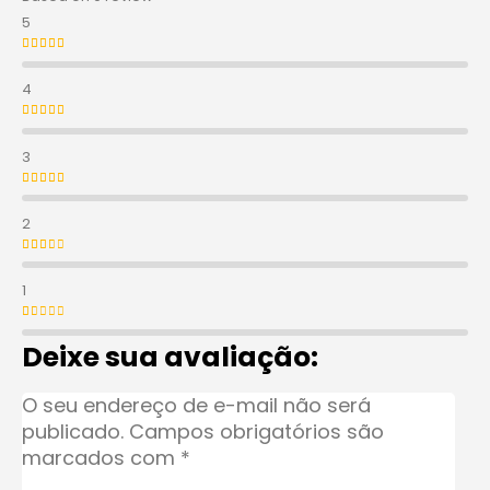
5
Avaliação
5
de 5
4
Avaliação
4
de 5
3
Avaliação
3
de 5
2
Avaliação
2
de 5
1
Avaliação
1
de 5
Deixe sua avaliação:
O seu endereço de e-mail não será
publicado.
Campos obrigatórios são
marcados com
*