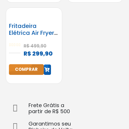
Fritadeira
Elétrica Air Fryer
Start Fry 3,5L
1400W Elgin
R$
499,90
0
out of 5
Preta
R$
299,90
h
COMPRAR
Frete Grátis a
partir de R$ 500
Garantimos seu