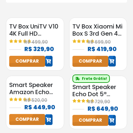
TV Box UniTV V10
TV Box Xiaomi Mi
4K Full HD
Box S 3rd Gen 4K
Android
2GB RAM 32GB
R$
499,90
R$
699,90
Google
4.95
out of 5
5.00
out of 5
R$
329,90
R$
419,90
Assistente
COMPRAR
COMPRAR
h
h
Frete Grátis!
Smart Speaker
Smart Speaker
Amazon Echo
Echo Dot 5ª
Pop Alexa
R$
520,00
Geração
R$
729,90
Original Preta
5.00
out of 5
R$
449,90
5.00
out of 5
Amazon com
R$
649,90
Bluetooth
Alexa Preta
COMPRAR
COMPRAR
h