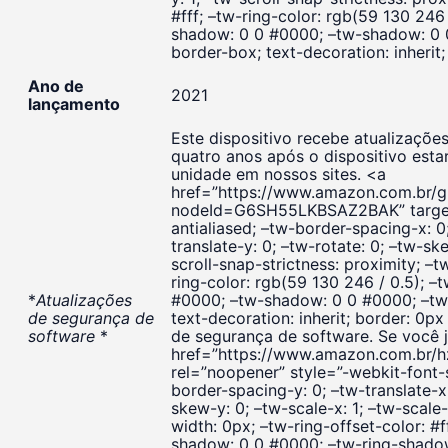
#fff; –tw-ring-color: rgb(59 130 246
shadow: 0 0 #0000; –tw-shadow: 0 
border-box; text-decoration: inherit
Ano de
2021
lançamento
Este dispositivo recebe atualizaçõe
quatro anos após o dispositivo est
unidade em nossos sites. <a
href=”https://www.amazon.com.br/gp
nodeId=G6SH55LKBSAZ2BAK” target=”
antialiased; –tw-border-spacing-x: 0
translate-y: 0; –tw-rotate: 0; –tw-sk
scroll-snap-strictness: proximity; –t
ring-color: rgb(59 130 246 / 0.5); 
*
Atualizações
#0000; –tw-shadow: 0 0 #0000; –tw
de segurança de
text-decoration: inherit; border: 0
software
*
de segurança de software. Se você j
href=”https://www.amazon.com.br/h
rel=”noopener” style=”-webkit-font-
border-spacing-y: 0; –tw-translate-x:
skew-y: 0; –tw-scale-x: 1; –tw-scale-
width: 0px; –tw-ring-offset-color: #f
shadow: 0 0 #0000; –tw-ring-shado