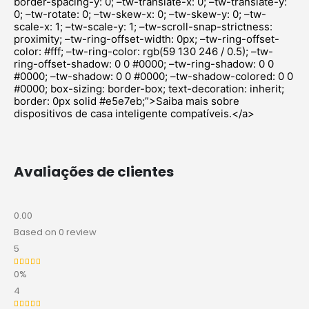
border-spacing-y: 0; –tw-translate-x: 0; –tw-translate-y:
0; –tw-rotate: 0; –tw-skew-x: 0; –tw-skew-y: 0; –tw-
scale-x: 1; –tw-scale-y: 1; –tw-scroll-snap-strictness:
proximity; –tw-ring-offset-width: 0px; –tw-ring-offset-
color: #fff; –tw-ring-color: rgb(59 130 246 / 0.5); –tw-
ring-offset-shadow: 0 0 #0000; –tw-ring-shadow: 0 0
#0000; –tw-shadow: 0 0 #0000; –tw-shadow-colored: 0 0
#0000; box-sizing: border-box; text-decoration: inherit;
border: 0px solid #e5e7eb;”>Saiba mais sobre
dispositivos de casa inteligente compatíveis.</a>
Avaliações de clientes
0.00
Based on 0 review
5
0%
Avaliação
5
de 5
4