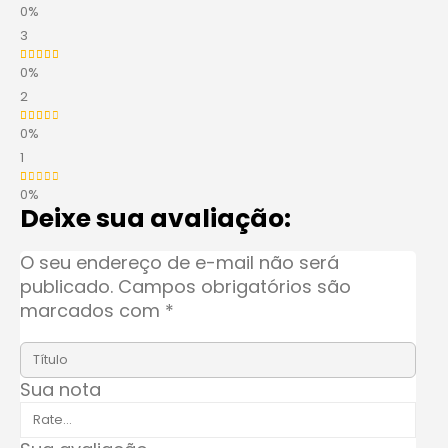
0%
Avaliação
4
de 5
3
0%
Avaliação
3
de 5
2
0%
Avaliação
2
de 5
1
0%
Avaliação
1
de 5
Deixe sua avaliação:
O seu endereço de e-mail não será
publicado.
Campos obrigatórios são
marcados com
*
Sua nota