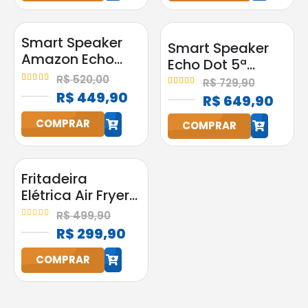
h
h
Smart Speaker
Smart Speaker
Amazon Echo
Echo Dot 5ª
Pop Alexa
Geração
R$
520,00
R$
729,90
Original Preta
5.00
out of 5
5.00
out of 5
R$
449,90
Amazon com
R$
649,90
Bluetooth
Alexa Preta
COMPRAR
COMPRAR
h
h
Fritadeira
Elétrica Air Fryer
Start Fry 3,5L
R$
499,90
1400W Elgin
0
out of 5
R$
299,90
Preta
COMPRAR
h