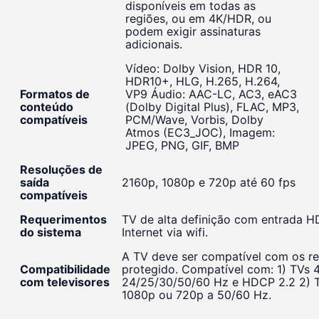
disponíveis em todas as
regiões, ou em 4K/HDR, ou
podem exigir assinaturas
adicionais.
Vídeo: Dolby Vision, HDR 10,
HDR10+, HLG, H.265, H.264,
Formatos de
VP9 Áudio: AAC-LC, AC3, eAC3
conteúdo
(Dolby Digital Plus), FLAC, MP3,
compatíveis
PCM/Wave, Vorbis, Dolby
Atmos (EC3_JOC), Imagem:
JPEG, PNG, GIF, BMP
Resoluções de
saída
2160p, 1080p e 720p até 60 fps
compatíveis
Requerimentos
TV de alta definição com entrada H
do sistema
Internet via wifi.
A TV deve ser compatível com os r
Compatibilidade
protegido. Compatível com: 1) TVs
com televisores
24/25/30/50/60 Hz e HDCP 2.2 2) T
1080p ou 720p a 50/60 Hz.