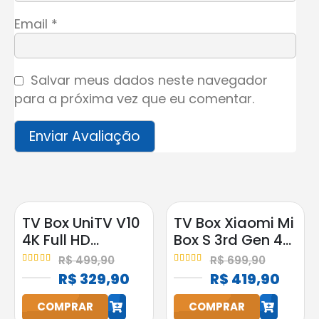
Email
*
Salvar meus dados neste navegador
para a próxima vez que eu comentar.
TV Box UniTV V10
TV Box Xiaomi Mi
4K Full HD
Box S 3rd Gen 4K
Android
2GB RAM 32GB
R$
499,90
R$
699,90
Google
4.95
out of 5
5.00
out of 5
R$
329,90
R$
419,90
Assistente
COMPRAR
COMPRAR