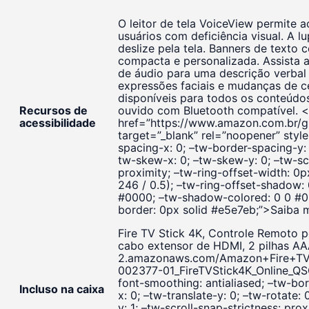
O leitor de tela VoiceView permite 
usuários com deficiência visual. A l
deslize pela tela. Banners de texto
compacta e personalizada. Assista a
de áudio para uma descrição verbal 
expressões faciais e mudanças de c
disponíveis para todos os conteúd
Recursos de
ouvido com Bluetooth compatível. 
acessibilidade
href=”https://www.amazon.com.br/g
target=”_blank” rel=”noopener” styl
spacing-x: 0; –tw-border-spacing-y: 0
tw-skew-x: 0; –tw-skew-y: 0; –tw-scal
proximity; –tw-ring-offset-width: 0px
246 / 0.5); –tw-ring-offset-shadow
#0000; –tw-shadow-colored: 0 0 #000
border: 0px solid #e5e7eb;”>Saiba 
Fire TV Stick 4K, Controle Remoto 
cabo extensor de HDMI, 2 pilhas AA
2.amazonaws.com/Amazon+Fire+TV+
002377-01_FireTVStick4K_Online_QSG
font-smoothing: antialiased; –tw-bor
Incluso na caixa
x: 0; –tw-translate-y: 0; –tw-rotate:
y: 1; –tw-scroll-snap-strictness: pro