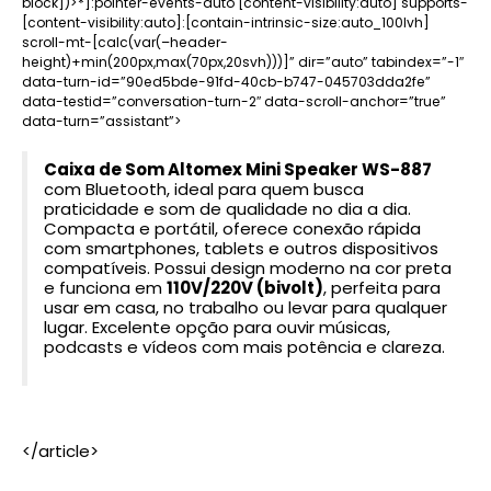
block])>*]:pointer-events-auto [content-visibility:auto] supports-
[content-visibility:auto]:[contain-intrinsic-size:auto_100lvh]
scroll-mt-[calc(var(–header-
height)+min(200px,max(70px,20svh)))]” dir=”auto” tabindex=”-1″
data-turn-id=”90ed5bde-91fd-40cb-b747-045703dda2fe”
data-testid=”conversation-turn-2″ data-scroll-anchor=”true”
data-turn=”assistant”>
Caixa de Som Altomex Mini Speaker WS-887
com Bluetooth, ideal para quem busca
praticidade e som de qualidade no dia a dia.
Compacta e portátil, oferece conexão rápida
com smartphones, tablets e outros dispositivos
compatíveis. Possui design moderno na cor preta
e funciona em
110V/220V (bivolt)
, perfeita para
usar em casa, no trabalho ou levar para qualquer
lugar. Excelente opção para ouvir músicas,
podcasts e vídeos com mais potência e clareza.
</article>