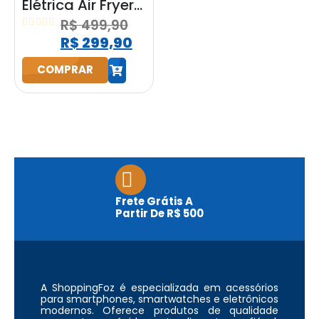
Elétrica Air Fryer
Start Fry 3,5L
R$
499,90
1400W Elgin
0
out of 5
R$
299,90
Preta
COMPRAR
h
Frete Grátis A
Partir De R$ 500
A ShoppingFoz é especializada em acessórios
para smartphones, smartwatches e eletrônicos
modernos. Oferece produtos de qualidade