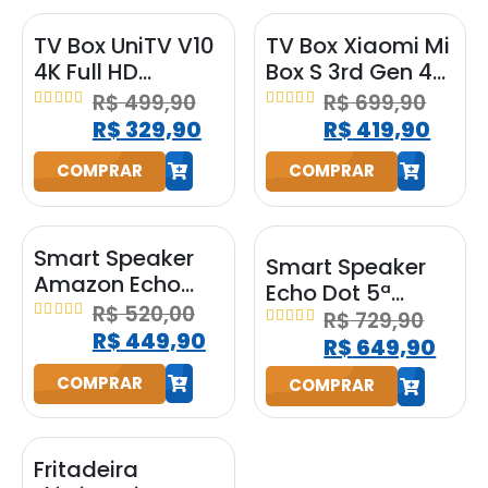
TV Box UniTV V10
TV Box Xiaomi Mi
4K Full HD
Box S 3rd Gen 4K
Android
2GB RAM 32GB
R$
499,90
R$
699,90
Google
4.95
out of 5
5.00
out of 5
R$
329,90
R$
419,90
Assistente
COMPRAR
COMPRAR
h
h
Smart Speaker
Smart Speaker
Amazon Echo
Echo Dot 5ª
Pop Alexa
R$
520,00
Geração
R$
729,90
Original Preta
5.00
out of 5
R$
449,90
5.00
out of 5
Amazon com
R$
649,90
Bluetooth
Alexa Preta
COMPRAR
COMPRAR
h
h
Fritadeira