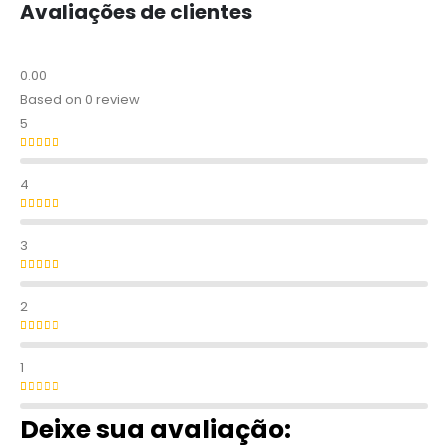
Avaliações de clientes
0.00
Based on 0 review
5
Avaliação
5
de 5
4
Avaliação
4
de 5
3
Avaliação
3
de 5
2
Avaliação
2
de 5
1
Avaliação
1
de 5
Deixe sua avaliação: