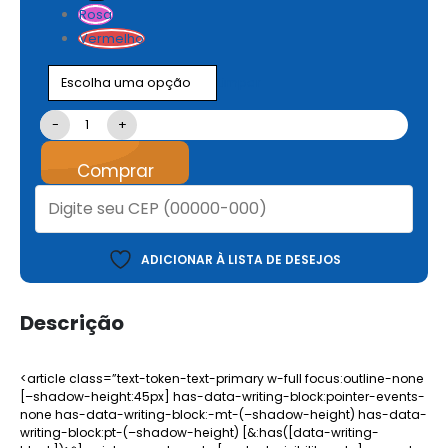
Rosa
Vermelho
Limpar
-
+
Comprar
ADICIONAR À LISTA DE DESEJOS
Descrição
<article class=”text-token-text-primary w-full focus:outline-none
[–shadow-height:45px] has-data-writing-block:pointer-events-
none has-data-writing-block:-mt-(–shadow-height) has-data-
writing-block:pt-(–shadow-height) [&:has([data-writing-