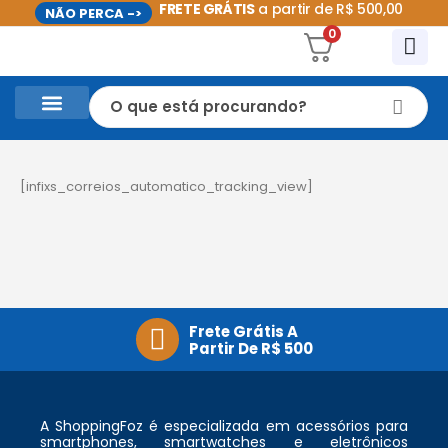
FRETE GRÁTIS
a partir de R$ 500,00
NÃO PERCA ->
0
CASA E UTILIDADES DOMÉSTICAS
PROMOÇÕES DO MÊS
[infixs_correios_automatico_tracking_view]
Frete Grátis A
Partir De R$ 500
A ShoppingFoz é especializada em acessórios para
smartphones, smartwatches e eletrônicos