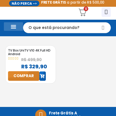
FRETE GRÁTIS
a partir de R$ 500,00
NÃO PERCA ->
0
CASA E UTILIDADES DOMÉSTICAS
PROMOÇÕES DO MÊS
TV Box UniTV V10 4K Full HD
Android
R$
499,90
4.95
out of 5
R$
329,90
COMPRAR
h
Frete Grátis A