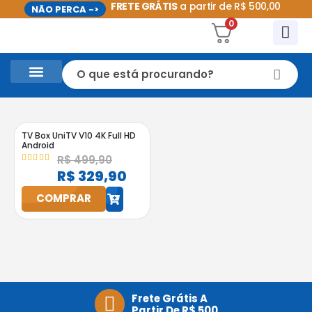
FRETE GRÁTIS
a partir de R$ 500,00
NÃO PERCA ->
0
CASA E UTILIDADES DOMÉSTICAS
PROMOÇÕES DO MÊS
TV Box UniTV V10 4K Full HD
Android
R$
499,90
4.95
out of 5
R$
329,90
COMPRAR
h
Frete Grátis A
Partir De R$ 500