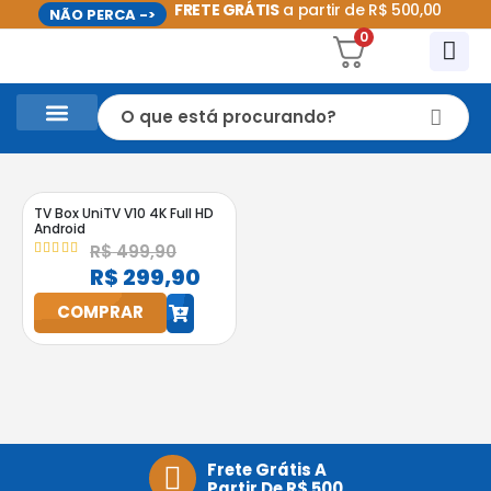
FRETE GRÁTIS
a partir de R$ 500,00
NÃO PERCA ->
0
CASA E UTILIDADES DOMÉSTICAS
PROMOÇÕES DO MÊS
TV Box UniTV V10 4K Full HD
Android
R$
499,90
4.95
out of 5
R$
299,90
COMPRAR
h
Frete Grátis A
Partir De R$ 500