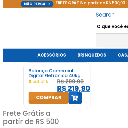
FRETE GRÁTIS
a partir de R$ 500,00
NÃO PERCA ->
Search
ACESSÓRIOS
BRINQUEDOS
CASA
Balança Comercial
Digital Eletrônica 40kg
Bivolt 110/220v Alta
R$
299,90
0
out of 5
Precisão
R$
219,90
COMPRAR
Frete Grátis a
partir de R$ 500
h