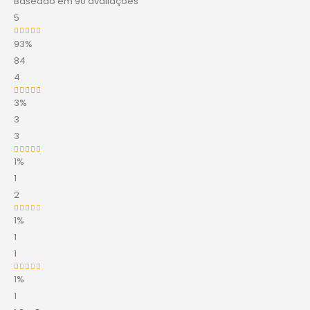
Baseado em 90 avaliações
5
93%
Avaliação
5
de 5
84
4
3%
Avaliação
4
de 5
3
3
1%
Avaliação
3
de 5
1
2
1%
Avaliação
2
de 5
1
1
1%
Avaliação
1
de 5
1