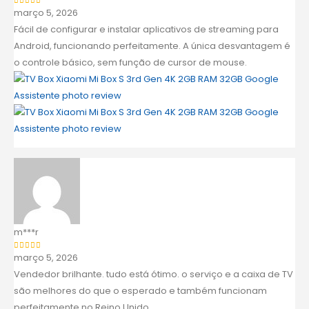
março 5, 2026
Avaliação
5
de 5
Fácil de configurar e instalar aplicativos de streaming para
Android, funcionando perfeitamente. A única desvantagem é
o controle básico, sem função de cursor de mouse.
m***r
março 5, 2026
Avaliação
5
de 5
Vendedor brilhante. tudo está ótimo. o serviço e a caixa de TV
são melhores do que o esperado e também funcionam
perfeitamente no Reino Unido.