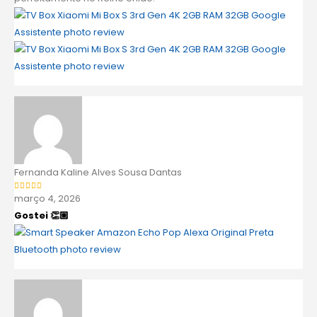
Fernanda Kaline Alves Sousa Dantas
março 4, 2026
Avaliação
5
de 5
Gostei 👏🏼