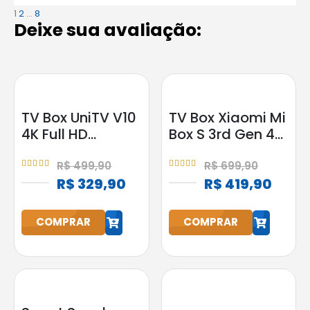
1
2
...
8
Deixe sua avaliação:
TV Box UniTV V10
TV Box Xiaomi Mi
4K Full HD
Box S 3rd Gen 4K
Android
2GB RAM 32GB
Google
R$
499,90
R$
699,90
4.95
out of 5
5.00
out of 5
Assistente
R$
329,90
R$
419,90
h
h
COMPRAR
COMPRAR