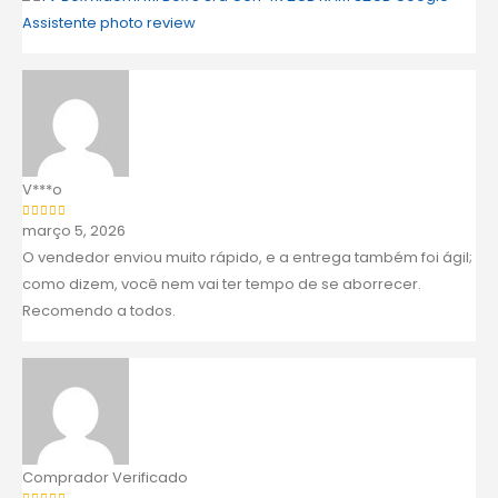
V***o
março 5, 2026
Avaliação
5
de 5
O vendedor enviou muito rápido, e a entrega também foi ágil;
como dizem, você nem vai ter tempo de se aborrecer.
Recomendo a todos.
Comprador Verificado