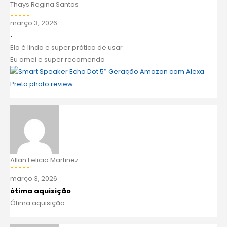
Thays Regina Santos
março 3, 2026
Avaliação
5
de 5
.
Ela é linda e super prática de usar
Eu amei e super recomendo
Allan Felicio Martinez
março 3, 2026
Avaliação
5
de 5
ótima aquisição
Ótima aquisição