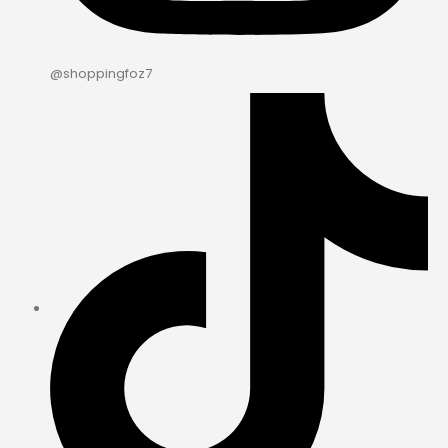
@shoppingfoz7