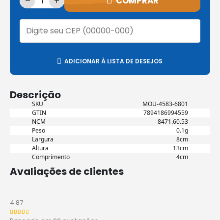
COMPRAR
ADICIONAR À LISTA DE DESEJOS
Descrição
SKU
MOU-4583-6801
GTIN
7894186994559
NCM
8471.60.53
Peso
0.1g
Largura
8cm
Altura
13cm
Comprimento
4cm
Avaliações de clientes
4.87
Avaliação
4.8666666666667
de 5