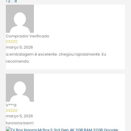
1
2
...
8
Comprador Verificado
março 5, 2026
Avaliação
5
de 5
a embalagem é excelente. chegou rapidamente. Eu
recomendo.
V***d
março 5, 2026
Avaliação
5
de 5
funciona bem!