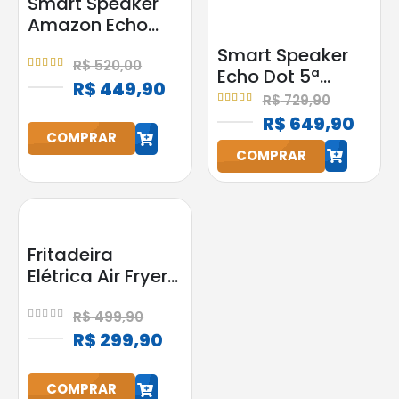
Smart Speaker
Amazon Echo
Pop Alexa
Smart Speaker
Original Preta
R$
520,00
Echo Dot 5ª
5.00
out of 5
Bluetooth
R$
449,90
Geração
R$
729,90
5.00
out of 5
Amazon com
h
R$
649,90
h
Alexa Preta
COMPRAR
COMPRAR
Fritadeira
Elétrica Air Fryer
Start Fry 3,5L
1400W Elgin
R$
499,90
0
out of 5
Preta
R$
299,90
h
COMPRAR