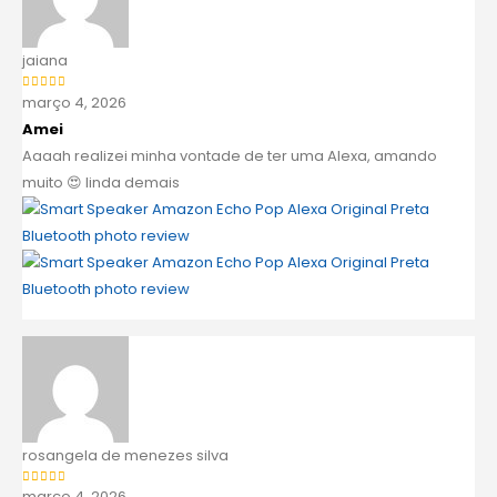
jaiana
março 4, 2026
Avaliação
5
de 5
Amei
Aaaah realizei minha vontade de ter uma Alexa, amando
muito 😍 linda demais
rosangela de menezes silva
março 4, 2026
Avaliação
5
de 5